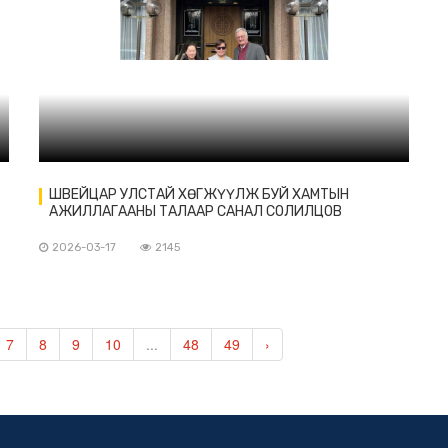
ШВЕЙЦАР УЛСТАЙ ХӨГЖҮҮЛЖ БУЙ ХАМТЫН
АЖИЛЛАГААНЫ ТАЛААР САНАЛ СОЛИЛЦОВ
2026-03-17
2145
Д
7
8
9
10
...
48
49
›