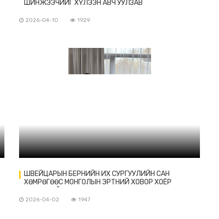
ШИНЖЭЭЧИЙГ ХҮЛЭЭН АВЧ УУЛЗАВ
2026-04-10
1929
ШВЕЙЦАРЫН БЕРНИЙН ИХ СУРГУУЛИЙН САН
ХӨМРӨГӨӨС МОНГОЛЫН ЭРТНИЙ ХОВОР ХОЁР
БИЧВЭРИЙГ ЭХ ОРОНД НЬ БУЦААН ШИЛЖҮҮЛЛЭЭ
2026-04-02
1947