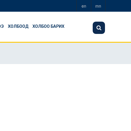
en
mn
ЭЭ
ХОЛБООД
ХОЛБОО БАРИХ