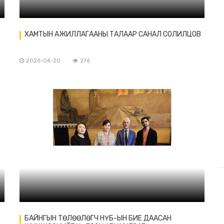
ХАМТЫН АЖИЛЛАГААНЫ ТАЛААР САНАЛ СОЛИЛЦОВ
2026-04-20
276
БАЙНГЫН ТӨЛӨӨЛӨГЧ НҮБ-ЫН БИЕ ДААСАН