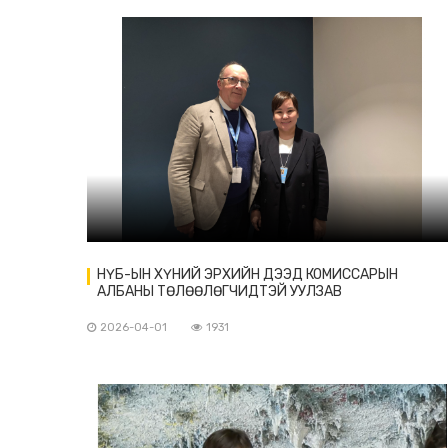
НҮБ-ЫН ХҮНИЙ ЭРХИЙН ДЭЭД КОМИССАРЫН
АЛБАНЫ ТӨЛӨӨЛӨГЧИДТЭЙ УУЛЗАВ
2026-04-01
1931