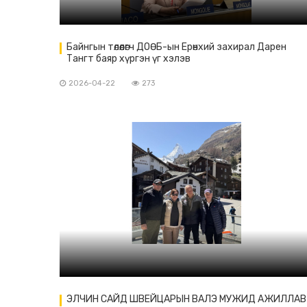
Байнгын төлөөлөгч ДОӨБ-ын Ерөнхий захирал Дарен
Тангт баяр хүргэн үг хэлэв
2026-04-22
273
ЭЛЧИН САЙД ШВЕЙЦАРЫН ВАЛЭ МУЖИД АЖИЛЛАВ