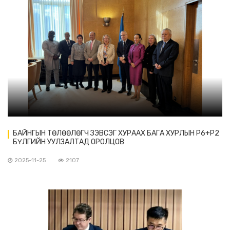
БАЙНГЫН ТӨЛӨӨЛӨГЧ ЗЭВСЭГ ХУРААХ БАГА ХУРЛЫН P6+P2
БҮЛГИЙН УУЛЗАЛТАД ОРОЛЦОВ
2025-11-25
2107