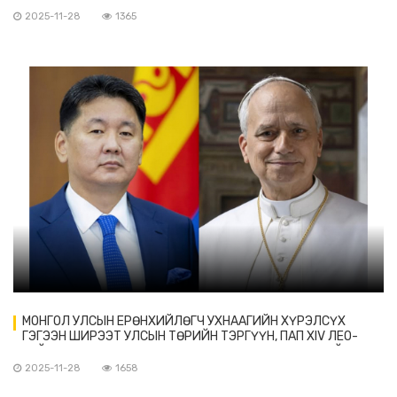
2025-11-28
1365
МОНГОЛ УЛСЫН ЕРӨНХИЙЛӨГЧ УХНААГИЙН ХҮРЭЛСҮХ
ГЭГЭЭН ШИРЭЭТ УЛСЫН ТӨРИЙН ТЭРГҮҮН, ПАП XIV ЛЕО-
ГИЙН УРИЛГААР 2025 ОНЫ 12 ДУГААР САРЫН 04-НИЙ ӨДӨР
ТУС УЛСАД ТӨРИЙН АЙЛЧЛАЛ ХИЙНЭ.
2025-11-28
1658