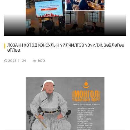
ЛОЗАНН ХОТОД КОНСУЛЫН ҮЙЛЧИЛГЭЭ ҮЗҮҮЛЖ, ЗӨВЛӨГӨӨ
ӨГЛӨӨ
2025-11-24
1670