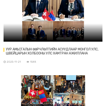
УУР АМЬСГАЛЫН ӨӨРЧЛӨЛТИЙН АСУУДЛААР МОНГОЛ УЛС,
ШВЕЙЦАРЫН ХОЛБООНЫ УЛС ХАМТРАН АЖИЛЛАНА
2025-11-21
1548