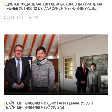
ДХБ-ЫН ХУДАЛДААГ ХӨНГӨВЧЛӨХ ХОРООНЫ ХУРАЛДААН
ЖЕНЕВ ХОТНОО 12 ДУГААР САРЫН 1-3-НЫ ӨДРҮҮДЭД
БОЛОВ
2025-12-04
1717
БАЙНГЫН ТӨЛӨӨЛӨГЧ ИХ БРИТАНИ, ГЕРМАН УЛСЫН
БАЙНГЫН ТӨЛӨӨЛӨГЧТЭЙ УУЛЗАВ