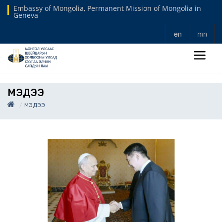
Embassy of Mongolia, Permanent Mission of Mongolia in
Geneva
en
mn
МЭДЭЭ
МЭДЭЭ