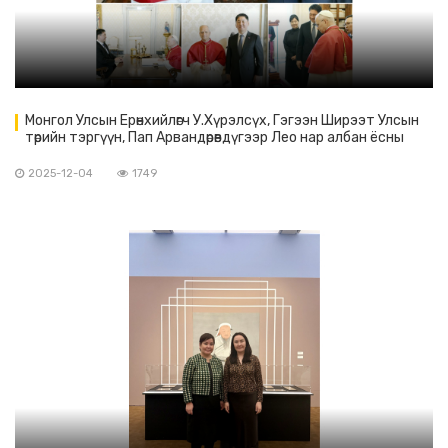
Монгол Улсын Ерөнхийлөгч У.Хүрэлсүх, Гэгээн Ширээт Улсын
төрийн тэргүүн, Пап Арвандөрөвдүгээр Лео нар албан ёсны
уулзалт хийлээ.
2025-12-04
1749