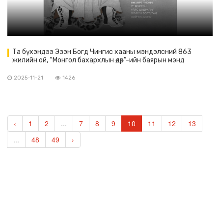
Та бүхэндээ Эзэн Богд Чингис хааны мэндэлсний 863
жилийн ой, “Монгол бахархлын өдөр”-ийн баярын мэнд
дэвшүүлье.
2025-11-21
1426
‹
1
2
...
7
8
9
10
11
12
13
...
48
49
›