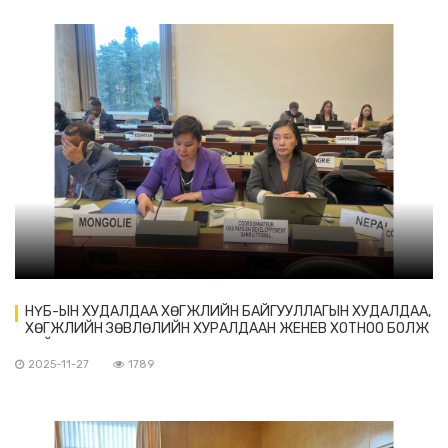
НҮБ-ЫН ХУДАЛДАА ХӨГЖЛИЙН БАЙГУУЛЛАГЫН ХУДАЛДАА,
ХӨГЖЛИЙН ЗӨВЛӨЛИЙН ХУРАЛДААН ЖЕНЕВ ХОТНОО БОЛЖ
БАЙНА
2025-11-27
1789