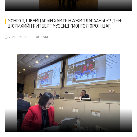
МОНГОЛ, ШВЕЙЦАРЫН ХАМТЫН АЖИЛЛАГААНЫ ҮР ДҮН:
ЦЮРИХИЙН РИТБЕРГ МУЗЕЙД “МОНГОЛ ОРОН: ЦАГ
ХУГАЦААНЫ АЯЛАЛ” ҮЗЭСГЭЛЭН ҮРГЭЛЖИЛЖ БАЙНА
2025-12-08
1744