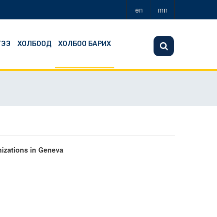
en
mn
ГЭЭ
ХОЛБООД
ХОЛБОО БАРИХ
nizations in Geneva