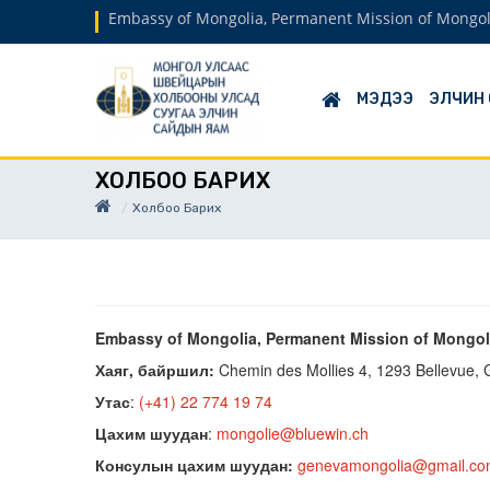
Embassy of Mongolia, Permanent Mission of Mongol
МЭДЭЭ
ЭЛЧИН
ХОЛБОО БАРИХ
Холбоо Барих
Embassy of Mongolia, Permanent Mission of Mongolia
Хаяг, байршил:
Chemin des Mollies 4, 1293 Bellevue, 
Утас
:
(+41) 22 774 19 74
Цахим шуудан
:
mongolie@bluewin.ch
Консулын цахим шуудан:
genevamongolia@gmail.c