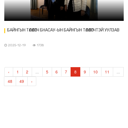
БАЙНГЫН ТӨЛӨӨЛӨГЧ БНАСАУ-ЫН БАЙНГЫН ТӨЛӨӨЛӨГЧТЭЙ УУЛЗАВ
2025-12-19
1738
‹
1
2
...
5
6
7
8
9
10
11
...
48
49
›