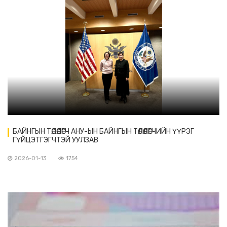
БАЙНГЫН ТӨЛӨӨЛӨГЧ АНУ-ЫН БАЙНГЫН ТӨЛӨӨЛӨГЧИЙН ҮҮРЭГ
ГҮЙЦЭТГЭГЧТЭЙ УУЛЗАВ
2026-01-13
1754