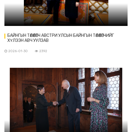
БАЙНГЫН ТӨЛӨӨЛӨГЧ АВСТРИ УЛСЫН БАЙНГЫН ТӨЛӨӨЛӨГЧИЙГ
ХҮЛЭЭН АВЧ УУЛЗАВ
2026-01-30
2392