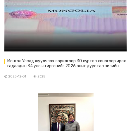
Монгол Улсад жуулчлах зорилгоор 30 хүртэл хоногоор ирэх
гадаадын 34 улсын иргэнийг 2026 оныг дуустал визийн
шаардлагаас түр чөлөөлөх шийдвэрийг Засгийн газрын
2025 оны 12 дүгээр 31-ний өдрийн хуралдаанаас гаргалаа.
2025-12-31
2325