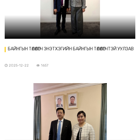
БАЙНГЫН ТӨЛӨӨЛӨГЧ ЭНЭТХЭГИЙН БАЙНГЫН ТӨЛӨӨЛӨГЧТЭЙ УУЛЗАВ
2025-12-22
1657