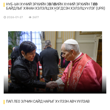
НҮБ-ЫН ХҮНИЙ ЭРХИЙН ЗӨВЛӨЛИЙН ХҮНИЙ ЭРХИЙН ТӨЛӨВ
БАЙДЛЫГ ХЯНАН ХЭЛЭЛЦЭХ НЭГДСЭН ХЭЛЭЛЦҮҮЛЭГ (UPR)
МЕХАНИЗМЫН АЖЛЫН ХЭСГИЙН 51 ДҮГЭЭР ХУРАЛДААН
ЖЕНЕВ ХОТНОО БОЛЖ БАЙНА
2026-01-27
2677
ПАП ЛЕО ЭЛЧИН САЙД НАРЫГ ХҮЛЭЭН АВЧ УУЛЗАВ