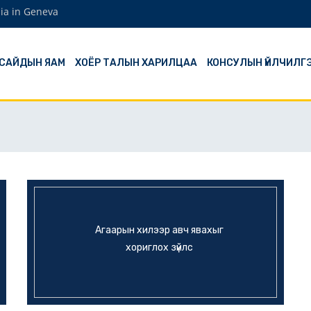
ia in Geneva
 САЙДЫН ЯАМ
ХОЁР ТАЛЫН ХАРИЛЦАА
КОНСУЛЫН ҮЙЛЧИЛГ
Агаарын хилээр авч явахыг
хориглох зүйлс