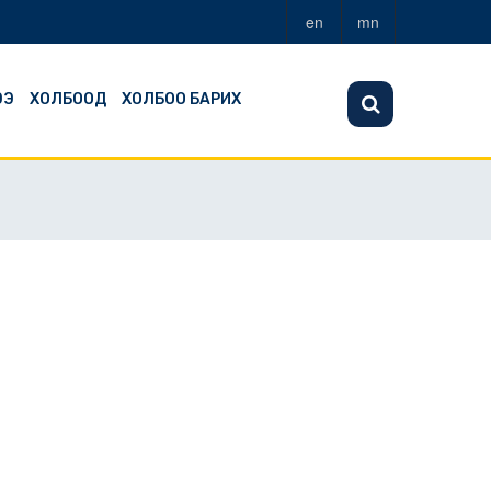
en
mn
ЭЭ
ХОЛБООД
ХОЛБОО БАРИХ