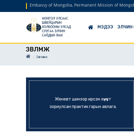
Embassy of Mongolia, Permanent Mission of Mongol
МЭДЭЭ
ЭЛЧИН
ЗӨВЛӨМЖ
Зөвлөмж
Женевт шинээр ирсэн хүмүүст
зориулсан практик гарын авлага.