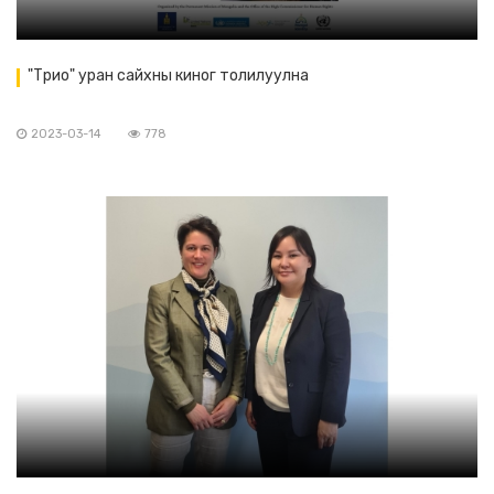
"Трио" уран сайхны киног толилуулна
2023-03-14
778