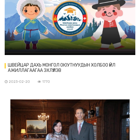
ШВЕЙЦАР ДАХЬ МОНГОЛ ОЮУТНУУДЫН ХОЛБОО ҮЙЛ
АЖИЛЛАГААГАА ЭХЛҮҮЛЭВ
2023-02-20
1770