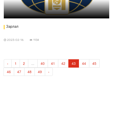
Зарлал
2023-02-16
1134
‹
1
2
...
40
41
42
43
44
45
46
47
48
49
›