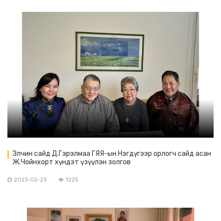
Элчин сайд Д.Гэрэлмаа ГЯЯ-ын Нэгдүгээр орлогч сайд асан
Ж.Чойнхорт хүндэт үзүүлэн золгов
2023-02-23
1225