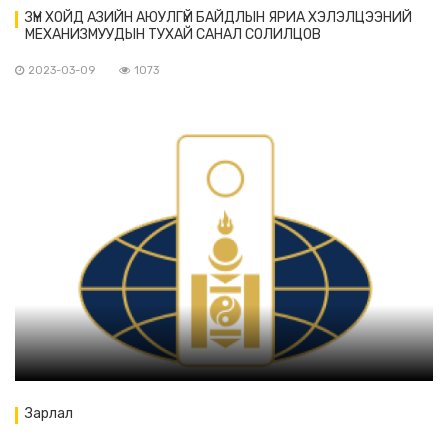
ЗҮҮН ХОЙД АЗИЙН АЮУЛГҮЙ БАЙДЛЫН ЯРИА ХЭЛЭЛЦЭЭНИЙ
МЕХАНИЗМУУДЫН ТУХАЙ САНАЛ СОЛИЛЦОВ
2023-03-09
1073
Зарлал