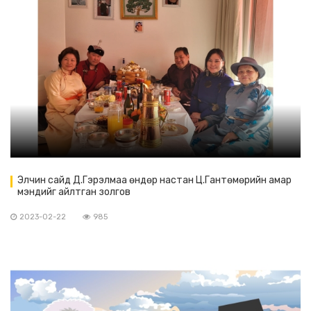
Элчин сайд Д.Гэрэлмаа өндөр настан Ц.Гантөмөрийн амар
мэндийг айлтган золгов
2023-02-22
985