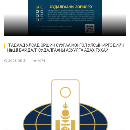
“ГАДААД УЛСАД ОРШИН СУУГАА МОНГОЛ УЛСЫН ИРГЭДИЙН
НӨХЦӨЛ БАЙДАЛ” СУДАЛГААНЫ АСУУЛГА АВАХ ТУХАЙ
2023-05-31
1074