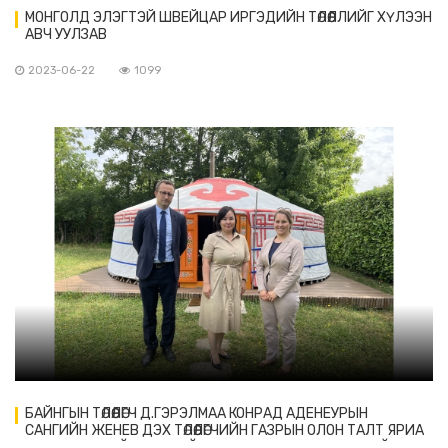
МОНГОЛД ЭЛЭГТЭЙ ШВЕЙЦАР ИРГЭДИЙН ТӨЛӨӨЛЛИЙГ ХҮЛЭЭН
АВЧ УУЛЗАВ
2023-06-22
1099
БАЙНГЫН ТӨЛӨӨЛӨГЧ Д.ГЭРЭЛМАА КОНРАД АДЕНЕУРЫН
САНГИЙН ЖЕНЕВ ДЭХ ТӨЛӨӨЛӨГЧИЙН ГАЗРЫН ОЛОН ТАЛТ ЯРИА
ХЭЛЭЛЦЭЭНИЙ ХЭЛТСИЙН ДАРГА ОЛАФ ВИЕНТЗЕКИЙГ