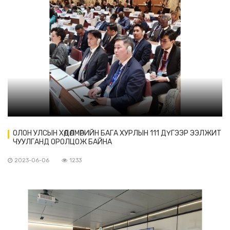
ОЛОН УЛСЫН ХӨДӨЛМӨРИЙН БАГА ХУРЛЫН 111 ДҮГЭЭР ЭЭЛЖИТ
ЧУУЛГАНД ОРОЛЦОЖ БАЙНА
2023-06-06
1233