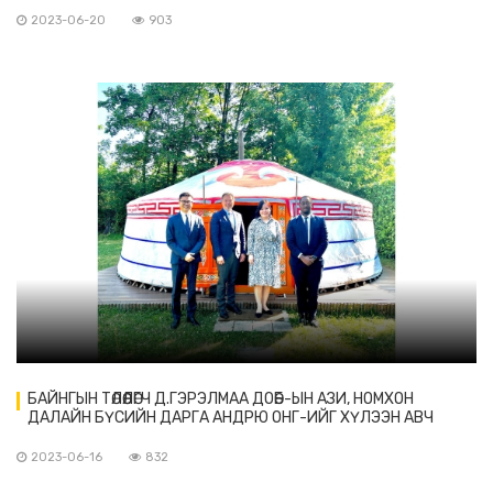
ХҮЛЭЭН АВЧ УУЛЗАВ
2023-06-20
903
БАЙНГЫН ТӨЛӨӨЛӨГЧ Д.ГЭРЭЛМАА ДОӨБ-ЫН АЗИ, НОМХОН
ДАЛАЙН БҮСИЙН ДАРГА АНДРЮ ОНГ-ИЙГ ХҮЛЭЭН АВЧ
УУЛЗАВ
2023-06-16
832