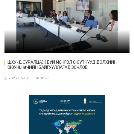
ШХУ-Д СУРАЛЦАЖ БУЙ МОНГОЛ ОЮУТНУУД ДЭЛХИЙН
ОЮУНЫ ӨМЧИЙН БАЙГУУЛЛАГАД ЗОЧЛОВ
2023-06-02
1099