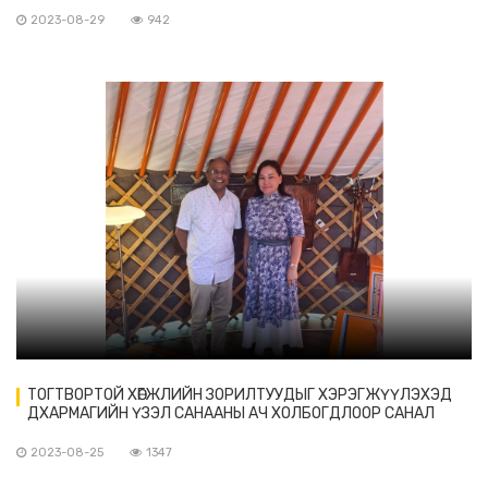
ОРОЛЦОВ
2023-08-29
942
ТОГТВОРТОЙ ХӨГЖЛИЙН ЗОРИЛТУУДЫГ ХЭРЭГЖҮҮЛЭХЭД
ДХАРМАГИЙН ҮЗЭЛ САНААНЫ АЧ ХОЛБОГДЛООР САНАЛ
СОЛИЛЦОВ
2023-08-25
1347