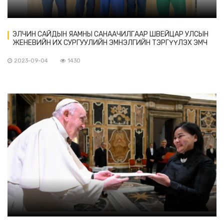
ЭЛЧИН САЙДЫН ЯАМНЫ САНААЧИЛГААР ШВЕЙЦАР УЛСЫН
ЖЕНЕВИЙН ИХ СУРГУУЛИЙН ЭМНЭЛГИЙН ТЭРГҮҮЛЭХ ЭМЧ
НАР МОНГОЛ УЛСАД АЖИЛЛАВ
2023-09-04
1430