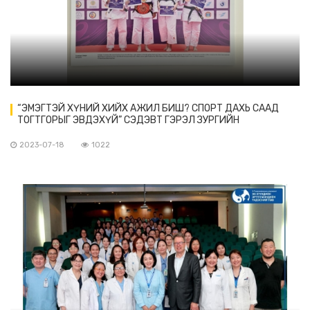
“ЭМЭГТЭЙ ХҮНИЙ ХИЙХ АЖИЛ БИШ? СПОРТ ДАХЬ СААД
ТОГТГОРЫГ ЭВДЭХҮЙ” СЭДЭВТ ГЭРЭЛ ЗУРГИЙН
ҮЗЭСГЭЛЭНД ОРОЛЦОВ
2023-07-18
1022