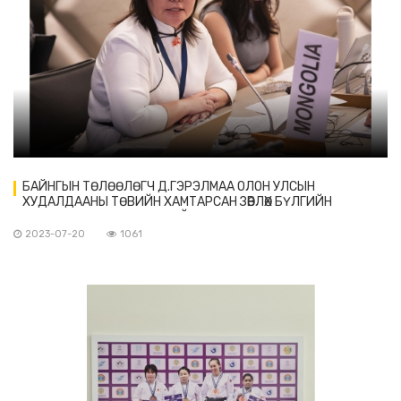
БАЙНГЫН ТѲЛѲѲЛѲГЧ Д.ГЭРЭЛМАА ОЛОН УЛСЫН
ХУДАЛДААНЫ ТѲВИЙН ХАМТАРСАН ЗӨВЛӨХ БҮЛГИЙН
УУЛЗАЛТАД ОРОЛЦОЖ БАЙНА
2023-07-20
1061