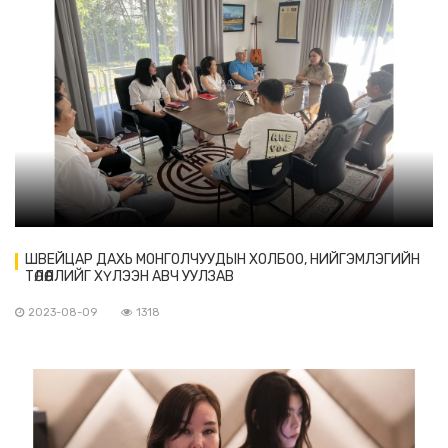
ШВЕЙЦАР ДАХЬ МОНГОЛЧУУДЫН ХОЛБОО, НИЙГЭМЛЭГИЙН
ТӨЛӨӨЛЛИЙГ ХҮЛЭЭН АВЧ УУЛЗАВ
2023-08-09
1318