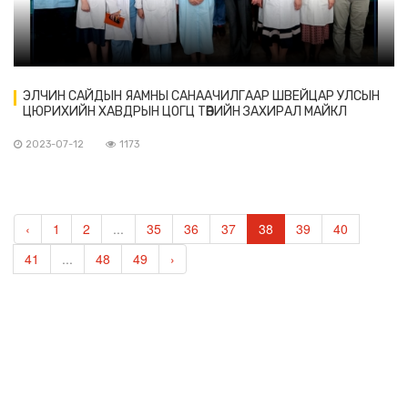
ЭЛЧИН САЙДЫН ЯАМНЫ САНААЧИЛГААР ШВЕЙЦАР УЛСЫН
ЦЮРИХИЙН ХАВДРЫН ЦОГЦ ТӨВИЙН ЗАХИРАЛ МАЙКЛ
ГРОТЗЕР МОНГОЛ УЛСАД АЖИЛЛАВ
2023-07-12
1173
‹
1
2
...
35
36
37
38
39
40
41
...
48
49
›