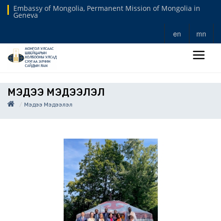
Embassy of Mongolia, Permanent Mission of Mongolia in
Geneva
en
mn
МЭДЭЭ МЭДЭЭЛЭЛ
Мэдээ Мэдээлэл