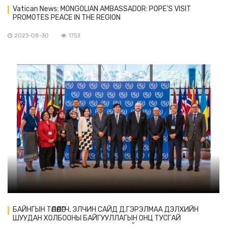
Vatican News: MONGOLIAN AMBASSADOR: POPE’S VISIT
PROMOTES PEACE IN THE REGION
2023-08-30
1753
БАЙНГЫН ТӨЛӨӨЛӨГЧ, ЭЛЧИН САЙД Д.ГЭРЭЛМАА ДЭЛХИЙН
ШУУДАН ХОЛБООНЫ БАЙГУУЛЛАГЫН ОНЦ ТУСГАЙ
ДӨРӨВДҮГЭЭР ЧУУЛГАНЫ БЭЛТГЭЛИЙГ ХАНГАХ УУЛЗАЛТАД