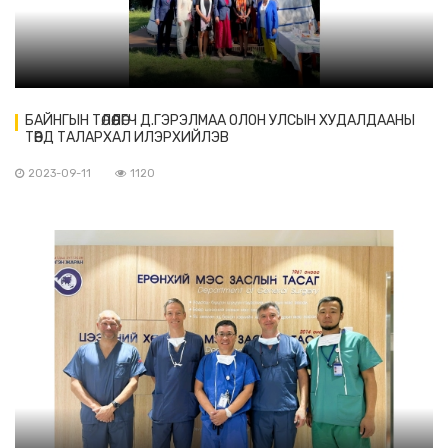
БАЙНГЫН ТӨЛӨӨЛӨГЧ Д.ГЭРЭЛМАА ОЛОН УЛСЫН ХУДАЛДААНЫ
ТӨВД ТАЛАРХАЛ ИЛЭРХИЙЛЭВ
2023-09-11
1120