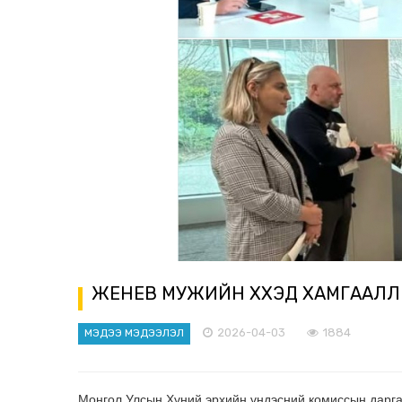
ЖЕНЕВ МУЖИЙН ХҮҮХЭД ХАМГААЛ
2026-04-03
1884
МЭДЭЭ МЭДЭЭЛЭЛ
Монгол Улсын Хүний эрхийн үндэсний комиссын дарга