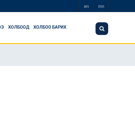
en
mn
ЭЭ
ХОЛБООД
ХОЛБОО БАРИХ