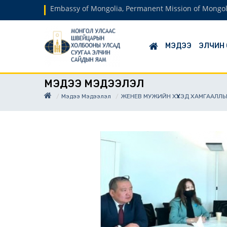
Embassy of Mongolia, Permanent Mission of Mongol
МЭДЭЭ
ЭЛЧИН
МЭДЭЭ МЭДЭЭЛЭЛ
Мэдээ Мэдээлэл
ЖЕНЕВ МУЖИЙН ХҮҮХЭД ХАМГААЛЛЫ