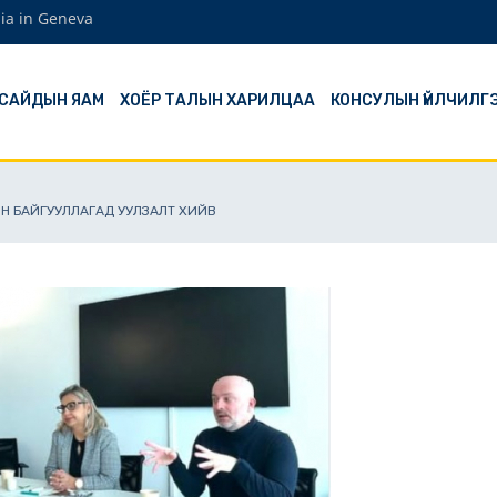
ia in Geneva
 САЙДЫН ЯАМ
ХОЁР ТАЛЫН ХАРИЛЦАА
КОНСУЛЫН ҮЙЛЧИЛГ
Н БАЙГУУЛЛАГАД УУЛЗАЛТ ХИЙВ