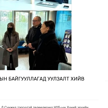
ЛЫН БАЙГУУЛЛАГАД УУЛЗАЛТ ХИЙВ
 Д.Сүнжид тэргүүтэй төлөөлөгчид НҮБ-ын Хүний эрхийн