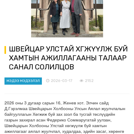
ШВЕЙЦАР УЛСТАЙ ХӨГЖҮҮЛЖ БУЙ
ХАМТЫН АЖИЛЛАГААНЫ ТАЛААР
САНАЛ СОЛИЛЦОВ
2026-03-17
2152
МЭДЭЭ МЭДЭЭЛЭЛ
2026 оны 3 дугаар сарын 16, Женев хот. Элчин сайд
Д.Гэрэлмаа Швейцарын Холбооны Улсын Аялал жуулчлалын
байгууллагын Хөгжиж буй зах зээл ба тусгай төслүүдийн
газрын захирал асан Федерико Соммаругатай уулзан,
Швейцарын Холбооны Улстай хөгжүүлж буй хамтын
ажиллагааг аялал жуулчлал, худалдаа, эдийн засаг, хөрөнгө