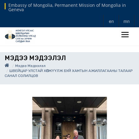
Embassy of Mongolia, Permanent Mission of Mongolia in
Geneva
en
mn
МЭДЭЭ МЭДЭЭЛЭЛ
Мэдээ Мэдээлэл
ШВЕЙЦАР УЛСТАЙ ХӨГЖҮҮЛЖ БУЙ ХАМТЫН АЖИЛЛАГААНЫ ТАЛААР
САНАЛ СОЛИЛЦОВ