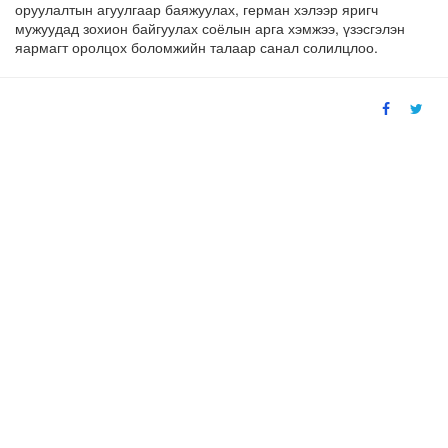
оруулалтын агуулгаар баяжуулах, герман хэлээр яригч
мужуудад зохион байгуулах соёлын арга хэмжээ, үзэсгэлэн
яармагт оролцох боломжийн талаар санал солилцлоо.