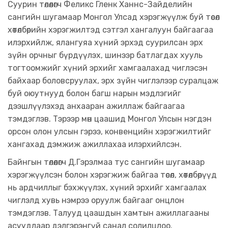
Суурин төлөөлөгч Феликс Гленк Ханнс-Зайделийн
сангийн шугамаар Монгол Улсад хэрэгжүүлж буй төсөл
хөтөлбөрийн хэрэгжилтэд сэтгэл хангалуун байгаагаа
илэрхийлж, ялангуяа хүний эрхэд суурилсан эрх
зүйн орчныг бүрдүүлэх, шинээр батлагдах хууль
тогтоомжийг хүний эрхийг хамгаалахад чиглэсэн
байхаар боловсруулах, эрх зүйн чиглэлээр суралцаж
буй оюутнууд болон багш нарын мэдлэгийг
дээшлүүлэхэд анхааран ажиллаж байгаагаа
тэмдэглэв. Тэрээр мөн цаашид Монгол Улсын нэгдэн
орсон олон улсын гэрээ, конвенцийн хэрэгжилтийг
хангахад дэмжиж ажиллахаа илэрхийлсэн.
Байнгын төлөөлөгч Д.Гэрэлмаа тус сангийн шугамаар
хэрэгжүүлсэн болон хэрэгжиж байгаа төсөл, хөтөлбөрүүд
нь ардчиллыг бэхжүүлэх, хүний эрхийг хамгаалах
чиглэлд хувь нэмрээ оруулж байгааг онцлон
тэмдэглэв. Талууд цаашдын хамтын ажиллагааны
асуудлаар дэлгэрэнгүй санал солилцлоо.