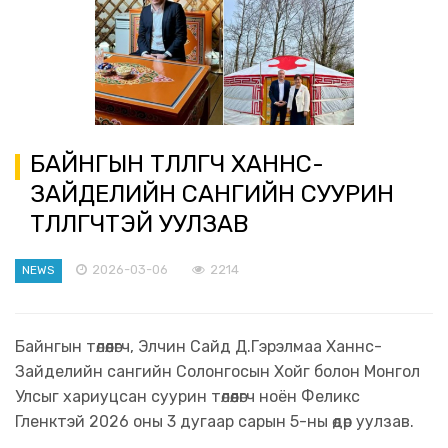
БАЙНГЫН ТӨЛӨӨЛӨГЧ ХАННС-
ЗАЙДЕЛИЙН САНГИЙН СУУРИН
ТӨЛӨӨЛӨГЧТЭЙ УУЛЗАВ
2026-03-06
2214
NEWS
Байнгын төлөөлөгч, Элчин Сайд Д.Гэрэлмаа Ханнс-
Зайделийн сангийн Солонгосын Хойг болон Монгол
Улсыг хариуцсан суурин төлөөлөгч ноён Феликс
Гленктэй 2026 оны 3 дугаар сарын 5-ны өдөр уулзав.