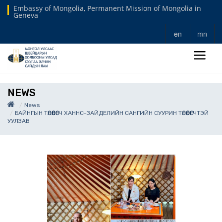
Embassy of Mongolia, Permanent Mission of Mongolia in
Geneva
en
mn
NEWS
News
БАЙНГЫН ТӨЛӨӨЛӨГЧ ХАННС-ЗАЙДЕЛИЙН САНГИЙН СУУРИН ТӨЛӨӨЛӨГЧТЭЙ
УУЛЗАВ