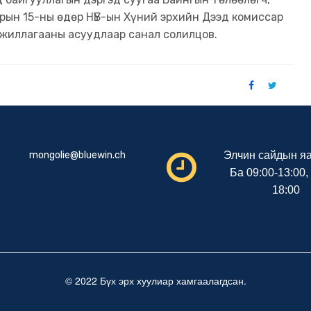
арын 15-ны өдөр НҮБ-ын Хүний эрхийн Дээд комиссар
ажиллагааны асуудлаар санал солилцов.
mongolie@bluewin.ch
Элчин сайдын яа
Ба 09:00-13:00,
18:00
© 2022 Бүх эрх хуулиар хамгаалагдсан.