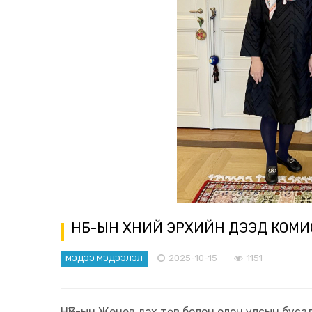
НҮБ-ЫН ХҮНИЙ ЭРХИЙН ДЭЭД КОМ
2025-10-15
1151
МЭДЭЭ МЭДЭЭЛЭЛ
НҮБ-ын Женев дэх төв болон олон улсын буса