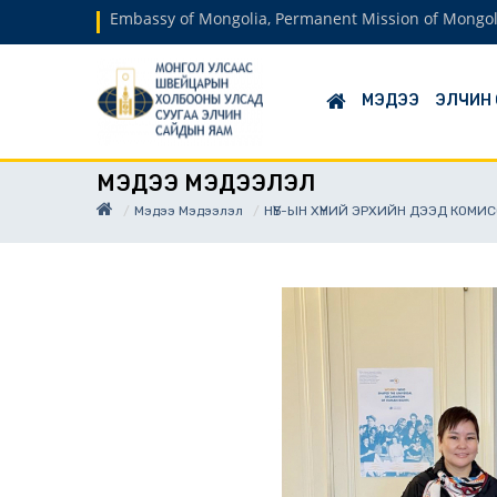
Embassy of Mongolia, Permanent Mission of Mongol
МЭДЭЭ
ЭЛЧИН
МЭДЭЭ МЭДЭЭЛЭЛ
Мэдээ Мэдээлэл
НҮБ-ЫН ХҮНИЙ ЭРХИЙН ДЭЭД КОМИ