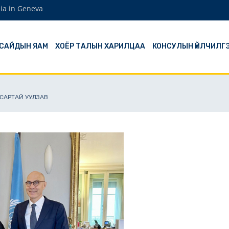
ia in Geneva
 САЙДЫН ЯАМ
ХОЁР ТАЛЫН ХАРИЛЦАА
КОНСУЛЫН ҮЙЛЧИЛГ
ССАРТАЙ УУЛЗАВ