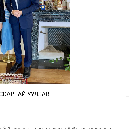
ИССАРТАЙ УУЛЗАВ
д байгууллагын дэргэд суугаа Байнгын төлөөлөгч,