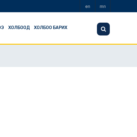
en
mn
ЭЭ
ХОЛБООД
ХОЛБОО БАРИХ