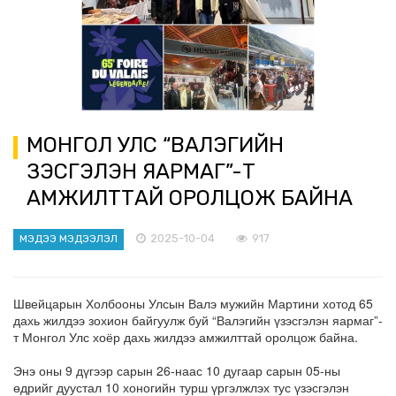
МОНГОЛ УЛС “ВАЛЭГИЙН
ҮЗЭСГЭЛЭН ЯАРМАГ”-Т
АМЖИЛТТАЙ ОРОЛЦОЖ БАЙНА
2025-10-04
917
МЭДЭЭ МЭДЭЭЛЭЛ
Швейцарын Холбооны Улсын Валэ мужийн Мартини хотод 65
дахь жилдээ зохион байгуулж буй “Валэгийн үзэсгэлэн яармаг”-
т Монгол Улс хоёр дахь жилдээ амжилттай оролцож байна.
Энэ оны 9 дүгээр сарын 26-наас 10 дугаар сарын 05-ны
өдрийг дуустал 10 хоногийн турш үргэлжлэх тус үзэсгэлэн