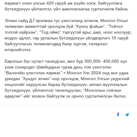
яармагт олон улсын 420 гаруй аж ахуйн нэгж, байгууллага
бүтээгдэхүүн үйлчилгээ, үйл ажиллагаагаа сурталчилж байна.
Элчин сайд Д.Гэрэлмаа тус үзэсгэлэнд зочилж, Монгол Улсыг
төлөөлөн амжилттай оролцож буй “Хүннү фэйшн”, “Тойтол
толгой хайрхан”, “Тод оймс” тэргүүтэй арьс шир, ноос ноолуур,
модон эдлэл, гар урлалын бүтээгдэхүүн үйлдвэрлэгч 10 гаруй
байгууллагын төлөөлөгчдөд баяр хүргэж, талархал
илэрхийллээ.
Европын бүс нутагт танигдсан, жил бүр 300,000- 400,000 хүн
үзэж сонирхдог Швейцарын гурав дахь том үзэсгэлэн
“Валэгийн үзэсгэлэн яармаг”-т Монгол Улс 2024 онд анх удаа
уригдан “Хүндэт зочин”-оор оролцож, Монгол Улсын үндэсний
онцлогийг харуулсан бараа бүтээгдэхүүн, аялал жуулчлалын
бүтээгдэхүүн, үйлчилгээг танилцуулан, “Монголын соёлын
өдөрлөг”-ийг зохион байгуулж эх орноо сурталчилсан билээ.