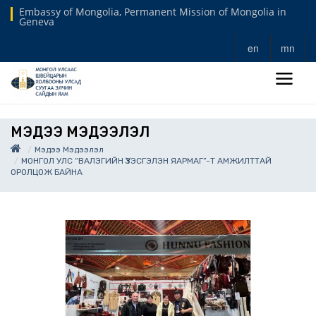
Embassy of Mongolia, Permanent Mission of Mongolia in
Geneva
en
mn
МЭДЭЭ МЭДЭЭЛЭЛ
Мэдээ Мэдээлэл
МОНГОЛ УЛС “ВАЛЭГИЙН ҮЗЭСГЭЛЭН ЯАРМАГ”-Т АМЖИЛТТАЙ
ОРОЛЦОЖ БАЙНА