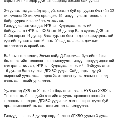
сарын 24-ний өдөр ДХБ-ын байранд зохион байгуулав.
Эл уулзалтад далайд гарцгүй, хөгжиж буй орнуудын бүлгийн 32
гишүүнээс 20 гишүүн оролцож, 15 гишүүн улсын төлөөлөгч
байр сууриа илэрхийлж, үг хэллээ.
Гишүүд хэлсэн үгэндээ НҮБ-ын Худалдаа, хөгжлийн
байгууллага (НҮБ-ын ХХБ)-ын 16 дугаар Бага хурал, ДХБ-ын
Сайд нарын 14 дүгээр Бага хурлын босгон дээр хариуцлагатай
үүргийг хүлээн авсан Монгол Улсад талархан, дэмжиж
ажиллахаа илэрхийлэв.
Байнгын төлөөлөгч, Элчин сайд Д.Гэрэлмаа бүлгийн ойрын
болон хэтийн төлөвлөгөөг танилцуулж, гишүүн орнууд идэвхтэй
хамтран ажиллах, НҮБ-ын Худалдаа, хөгжлийн байгууллагын
16 дугаар Бага хурлын ДГХБО-уудын Сайд нарын дугуй
ширээний уулзалтаас гарах Хамтарсан тунхаглалын төсөлд
саналаа өгөхийг уриаллаа.
Уулзалтад ДХБ-ын Хөгжлийн бодлогын газар, НҮБ-ын ХХБХ-ын
Төсөл хөтөлбөр, эдийн засгийн асуудал эрхэлсэн нэгжийн
төлөөлөл оролцож, ДГХБО-уудын чиглэлээр хэрэгжүүлж буй
арга хэмжээний талаар товч илтгэл танилцуулав.
Гишүүд энэ оны 8 дугаар сард болсон ДГХБО-уудын 3 дугаар