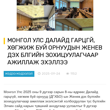
МОНГОЛ УЛС ДАЛАЙД ГАРЦГҮЙ,
ХӨГЖИЖ БУЙ ОРНУУДЫН ЖЕНЕВ
ДЭХ БҮЛГИЙН ЗОХИЦУУЛАГЧААР
АЖИЛЛАЖ ЭХЭЛЛЭЭ
2025-09-24
1152
МЭДЭЭ МЭДЭЭЛЭЛ
Монгол Улс 2025 оны 9 дүгээр сарын 8-ны өдрөөс Далайд
гарцгүй, хөгжиж буй орнууд (ДГХБО)-ын Женев дэх бүлгийн
зохицуулагчаар ажиллаж эхэлсэнтэй холбогдуулан тус бүлгийн
Элчин сайд нарын түвшний анхдугаар уулзалтыг 9 дүгээр