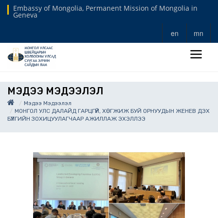
Embassy of Mongolia, Permanent Mission of Mongolia in
Geneva
en
mn
МЭДЭЭ МЭДЭЭЛЭЛ
Мэдээ Мэдээлэл
МОНГОЛ УЛС ДАЛАЙД ГАРЦГҮЙ, ХӨГЖИЖ БУЙ ОРНУУДЫН ЖЕНЕВ ДЭХ
БҮЛГИЙН ЗОХИЦУУЛАГЧААР АЖИЛЛАЖ ЭХЭЛЛЭЭ