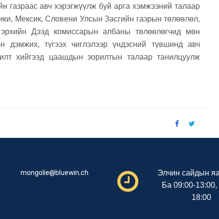
н газраас авч хэрэгжүүлж буй арга хэмжээний талаар
ики, Мексик, Словени Улсын Засгийн газрын төлөөлөл,
 эрхийн Дээд комиссарын албаны төлөөлөгчид мөн
н дэмжих, түгээх чиглэлээр үндэсний түвшинд авч
рилт хийгээд цаашдын зорилтын талаар танилцуулж
mongolie@bluewin.ch
Элчин сайдын яа
Ба 09:00-13:00,
18:00