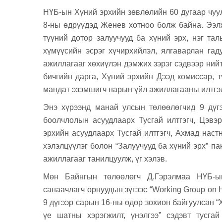
НҮБ-ын Хүний эрхийн зөвлөлийн 60 дугаар чуул
8-ны өдрүүдэд Женев хотноо болж байна. Ээлж
түүний дотор залуучууд ба хүний эрх, нэг тал
хүмүүсийн эсрэг хүчирхийлэл, ялгаварлан га
ажиллагааг хөхиүлэн дэмжих зэрэг сэдвээр ний
бичгийн дарга, Хүний эрхийн Дээд комиссар, 
мандат эзэмшигч нарын үйл ажиллагааны илтгэли
Энэ хүрээнд манай улсын төлөөлөгчид 9 дүг
боолчлолын асуудлаарх Тусгай илтгэгч, Цэвэ
эрхийн асуудлаарх Тусгай илтгэгч,
Ахмад настн
хэлэлцүүлэг болон “Залуучууд ба хүний эрх” па
ажиллагааг танилцуулж, үг хэлэв.
Мөн Байнгын төлөөлөгч Д.Гэрэлмаа НҮБ-ы
санаачлагч орнуудын зүгээс
“Working Group on 
9 дүгээр сарын 16-ны өдөр зохион байгуулсан 
үе шатны хэрэгжилт, үнэлгээ” сэдэвт тусга