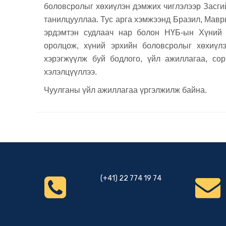
боловсролыг хөхиүлэн дэмжих чиглэлээр Засгий
танилцууллаа. Тус арга хэмжээнд Бразил, Мавр
эрдэмтэн судлаач нар болон НҮБ-ын Хүний
оролцож, хүний эрхийн боловсролыг хөхиүлэ
хэрэгжүүлж буй бодлого, үйл ажиллагаа, со
хэлэлцүүллээ.
Чуулганы үйл ажиллагаа үргэлжилж байна.
(+41) 22 774 19 74