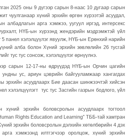
ган 2025 оны 9 дүгээр сарын 8-наас 10 дугаар сарын
ит чуулганаар хүний эрхийн өргөн хүрээтэй асуудал,
ын албадлагын арга хэмжээ, уугуул иргэд, интерсекс
дуурхалт, НҮБ-ын хүрээнд жендэрийн мэдрэмжтэй үйл
т 5 панел хэлэлцүүлэг явуулж, НҮБ-ын Ерөнхий нарийн
түүний алба болон Хүний эрхийн зөвлөлийн 26 тусгай
йг тус тус сонсож, хэлэлцүүлэг өрнүүлнэ.
ээр сарын 12-17-ны өдрүүдэд
НҮБ-ын Орчин цагийн
р ундны ус, ариун цэврийн байгууламжаар хангагдах
ы эрхийн асуудлаарх Бие даасан шинжээчтэй хийсэн
нел хэлэлцүүлэгт тус тус Засгийн газрын бодлого, үйл
н хүний эрхийн боловсролын асуудлаарх тогтоол
Human Rights Education and Learning” ТББ-тай
хамтран
“Хүний эрхийн боловсролын дэлхийн хөтөлбөрийн 4 дэх
й арга хэмжээнд илтгэгчээр оролцож, хүний эрхийн