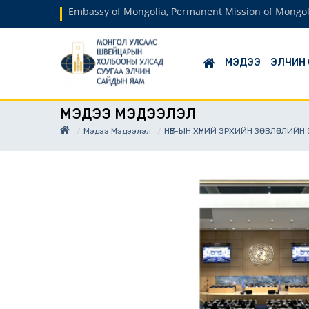
Embassy of Mongolia, Permanent Mission of Mongol
МЭДЭЭ
ЭЛЧИН
МЭДЭЭ МЭДЭЭЛЭЛ
Мэдээ Мэдээлэл
НҮБ-ЫН ХҮНИЙ ЭРХИЙН ЗӨВЛӨЛИЙН 