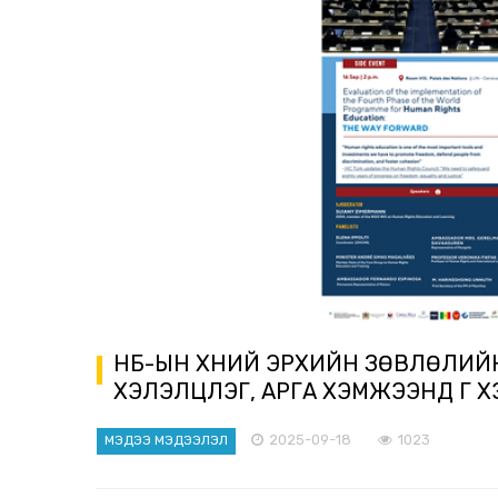
НҮБ-ЫН ХҮНИЙ ЭРХИЙН ЗӨВЛӨЛИЙ
ХЭЛЭЛЦҮҮЛЭГ, АРГА ХЭМЖЭЭНД ҮГ 
2025-09-18
1023
МЭДЭЭ МЭДЭЭЛЭЛ