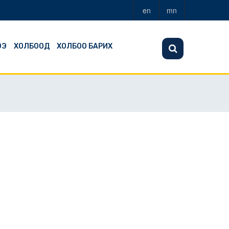
en
mn
ЭЭ
ХОЛБООД
ХОЛБОО БАРИХ