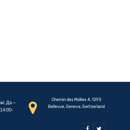
Chemin des Mollies 4, 1293
м: Да –
Bellevue, Geneva, Switzerland
 14:00-