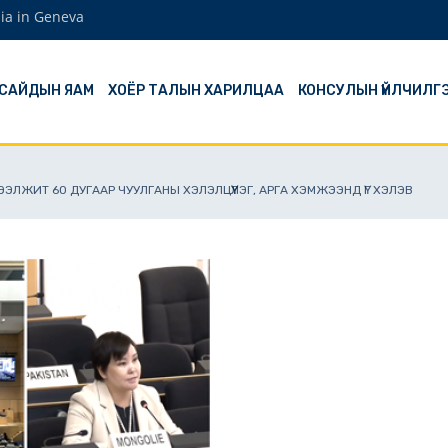
ia in Geneva
 САЙДЫН ЯАМ
ХОЁР ТАЛЫН ХАРИЛЦАА
КОНСУЛЫН ҮЙЛЧИЛГ
ЭЭЛЖИТ 60 ДУГААР ЧУУЛГАНЫ ХЭЛЭЛЦҮҮЛЭГ, АРГА ХЭМЖЭЭНД ҮГ ХЭЛЭВ