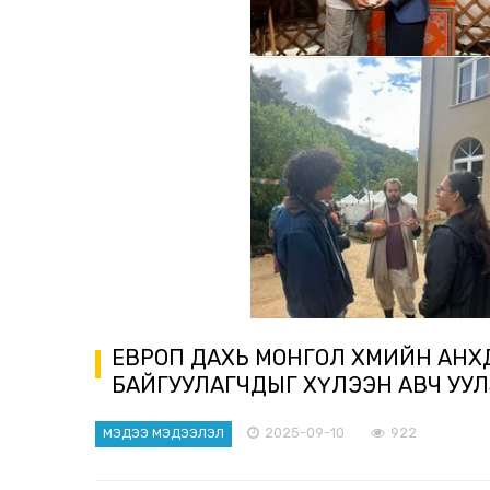
ЕВРОП ДАХЬ МОНГОЛ ХӨӨМИЙН АН
БАЙГУУЛАГЧДЫГ ХҮЛЭЭН АВЧ УУ
2025-09-10
922
МЭДЭЭ МЭДЭЭЛЭЛ