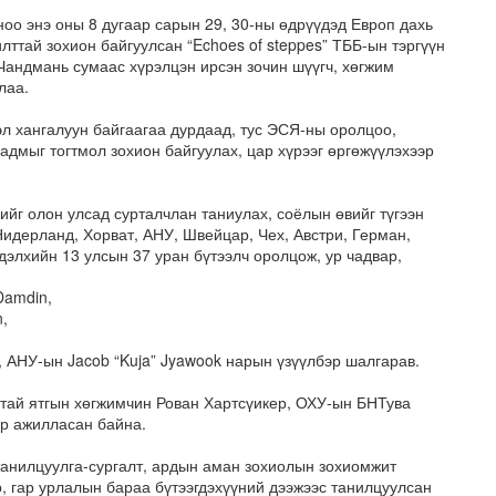
оо энэ оны 8 дугаар сарын 29, 30-ны өдрүүдэд Европ дахь
ттай зохион байгуулсан “Echoes of steppes” ТББ-ын тэргүүн
Чандмань сумаас хүрэлцэн ирсэн зочин шүүгч, хөгжим
лаа.
эл хангалуун байгаагаа дурдаад, тус ЭСЯ-ны оролцоо,
дмыг тогтмол зохион байгуулах, цар хүрээг өргөжүүлэхээр
ийг олон улсад сурталчлан таниулах, соёлын өвийг түгээн
идерланд, Хорват, АНУ, Швейцар, Чех, Австри, Герман,
дэлхийн 13 улсын 37 уран бүтээлч оролцож, ур чадвар,
Damdin,
,
, АНУ-ын Jacob “Kuja” Jyawook нарын үзүүлбэр шалгарав.
тай ятгын хөгжимчин Рован Хартсүикер, ОХУ-ын БНТува
р ажилласан байна.
танилцуулга-сургалт, ардын аман зохиолын зохиомжит
, гар урлалын бараа бүтээгдэхүүний дээжээс танилцуулсан