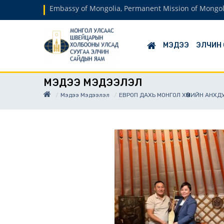
Embassy of Mongolia, Permanent Mission of Mongol
МЭДЭЭ
ЭЛЧИН
МЭДЭЭ МЭДЭЭЛЭЛ
Мэдээ Мэдээлэл
ЕВРОП ДАХЬ МОНГОЛ ХӨӨМИЙН АНХ