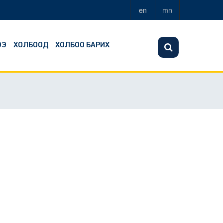
en
mn
ЭЭ
ХОЛБООД
ХОЛБОО БАРИХ