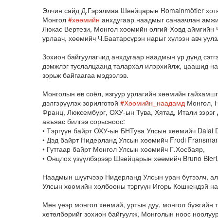
Элчин сайд Д.Гэрэлмаа Швейцарын Romainmôtier хотн
Монгол
#хөөмийн
анхдугаар наадмыг санаачлан амжил
Люкас Вертези, Монгол хөөмийн өлгий-Ховд аймгийн 
урлаач, хөөмийч Ч.Баатарсүрэн нарыг хүлээн авч уулз
Зохион байгуулагчид анхдугаар наадмын үр дүнд сэтг
дэмжлэг туслалцаанд талархал илэрхийлж, цаашид наа
зорьж байгаагаа мэдээлэв.
Монголын өв соёл, язгуур урлагийн хөөмийн гайхамшг
дэлгэрүүлэх зорилготой
#Хөөмийн_наадамд
Монгол, Н
Франц, Люксембург, ОХУ-ын Тува, Хятад, Итали зэрэг 
авъяас билгээ сорьсноос:
• Тэргүүн байрт ОХУ-ын БНТува Улсын хөөмийч Dalai 
• Дэд байрт Нидерланд Улсын хөөмийч Frodi Fransman
• Гутгаар байрт Монгол Улсын хөөмийч Г.Хосбаяр,
• Онцлох үзүүлбэрээр Швейцарын хөөмийч Bruno Bieri
Наадмын шүүгчээр Нидерланд Улсын уран бүтээлч, ал
Улсын хөөмийн холбооны тэргүүн Игорь Кошкендэй на
Мөн үеэр монгол хөөмий, уртын дуу, монгол бүжгийн 
хөтөлбөрийг зохион байгуулж, Монголын ноос ноолуур