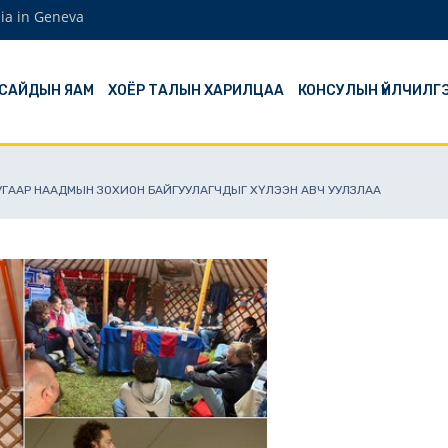
ia in Geneva
 САЙДЫН ЯАМ
ХОЁР ТАЛЫН ХАРИЛЦАА
КОНСУЛЫН ҮЙЛЧИЛГ
ДУГААР НААДМЫН ЗОХИОН БАЙГУУЛАГЧДЫГ ХҮЛЭЭН АВЧ УУЛЗЛАА