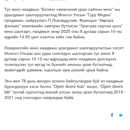
Тус кино наадмын “Богино хэмжээний уран сайхны кино”-ны
уралдаант шалгаруулалтад Монгол Улсын “Гуру Медиа”
продакшн, найруулагч П.Лхагвадулам, Францын “Аврора
фильмс” компанийн хамтран бүтээсэн “Урагшаа харсан цонх”
кино шалгарч, наадмын үеэр 2025 оны 8 дугаар сарын 10-ны
өдрийн 14.30 цагт нээлтээ хийх гэж байна.
Локарногийн кино наадмын уралдаант шалгаруулалтын хэсэгт
Монгол Улсаас анх удаа сонгогдон шалгарсан тус киног 8
дугаар сарын 10-12-ны өдрүүдэд кино наадмын дэлгэцнээ
толилуулах тул иргэд та бүхнийг киноны уран бүтээлчид,
жүжигчдийг дэмжиж, хүрэлцэн ирж үзэхийг урьж байна.
Энэ жил 78 дахь жилдээ зохион байгуулагдаж буй эл наадмын
бүрэлдэхүүн хэсэг болох “Open doors hub” төсөл, “Open doors
lab” тусгай сургалтад манай улсын залуу уран бүтээлчид 2019 -
2021 онд сонгогдон хамрагдаж байв.