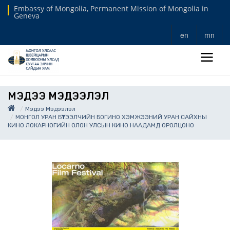
Embassy of Mongolia, Permanent Mission of Mongolia in
Geneva
en
mn
МЭДЭЭ МЭДЭЭЛЭЛ
Мэдээ Мэдээлэл
МОНГОЛ УРАН БҮТЭЭЛЧИЙН БОГИНО ХЭМЖЭЭНИЙ УРАН САЙХНЫ
КИНО ЛОКАРНОГИЙН ОЛОН УЛСЫН КИНО НААДАМД ОРОЛЦОНО