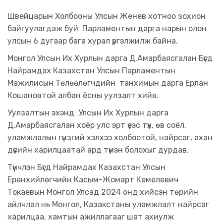
Швейцарын Холбооны Улсын Женев хотноо зохион
байгуулагдаж буй Парламентын дарга нарын олон
улсын 6 дугаар бага хурал үргэлжилж байна.
Монгол Улсын Их Хурлын дарга Д.Амарбаясгалан Бүгд
Найрамдах Казахстан Улсын Парламентын
Мажилисын Төлөөлөгчдийн танхимын дарга Ерлан
Кошановтой албан ёсны уулзалт хийв.
Уулзалтын эхэнд Улсын Их Хурлын дарга
Д.Амарбаясгалан хоёр улс эрт үеэс түүх, өв соёл,
уламжлалын гүнзгий хэлхээ холбоотой, найрсаг, ахан
дүүсийн харилцаатай ард түмэн болохыг дурдав.
Түүнчлэн Бүгд Найрамдах Казахстан Улсын
Ерөнхийлөгчийн Касым-Жомарт Кемелевич
Токаевын Монгол Улсад 2024 онд хийсэн төрийн
айлчлал нь Монгол, Казакстаны уламжлалт найрсаг
харилцаа, хамтын ажиллагааг шат ахиулж