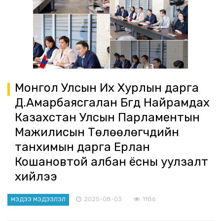
Монгол Улсын Их Хурлын дарга
Д.Амарбаясгалан Бүгд Найрамдах
Казахстан Улсын Парламентын
Мажилисын Төлөөлөгчдийн
танхимын дарга Ерлан
Кошановтой албан ёсны уулзалт
хийлээ
2025-08-03
1186
МЭДЭЭ МЭДЭЭЛЭЛ