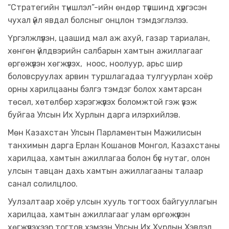
“Стратегийн түншлэл”-ийн өндөр түвшинд хүргэсэн
чухал үйл явдал болсныг онцлон тэмдэглэлээ.
Үргэлжлүүлэн, цаашид мал аж ахуй, газар тариалан,
хөнгөн үйлдвэрийн салбарын хамтын ажиллагааг
өргөжүүлэн хөгжүүлэх, ноос, ноолуур, арьс шир
боловсруулах арвин туршлагадаа тулгуурлан хоёр
орны харилцааны бэлгэ тэмдэг болох хамтарсан
төсөл, хөтөлбөр хэрэгжүүлэх боломжтой гэж үзэж
буйгаа Улсын Их Хурлын дарга илэрхийлэв.
Мөн Казахстан Улсын Парламентын Мажилисын
танхимын дарга Ерлан Кошанов Монгол, Казахстаны
харилцаа, хамтын ажиллагаа болон бүс нутаг, олон
улсын тавцан дахь хамтын ажиллагааны талаар
санал солилцлоо.
Уулзалтаар хоёр улсын хууль тогтоох байгууллагын
харилцаа, хамтын ажиллагааг улам өргөжүүлэн
хөгжүүлэхээр тогтов хэмээн Улсын Их Хурлын Хэвлэл