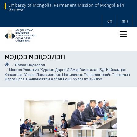
Embassy of Mongolia, Permanent Mission of Mongolia in
Geneva
en
mn
МЭДЭЭ МЭДЭЭЛЭЛ
Мэдээ Мэдээлэл
Монгол Улсын Их Хурлын Дарга Д.Амарбаясгалан Бүгд Найрамдах
Казахстан Улсын Парламентын Мажилисын Төлөөлөгчдийн Танхимын
Дарга Ерлан Кошановтой Албан Ёсны Уулзалт Хийлээ