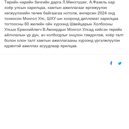
Төрийн нарийн бичгийн дарга Л.Мөнхтүшиг, А.Фазель нар
хоёр улсын харилцаа, хамтын ажиллагааг өргөжүүлэн
хөгжүүлэхийн төлөө байгаагаа нотолж, өнгөрсөн 2024 онд
тохиосон Монгол Улс, ШХУ-ын хооронд дипломат харилцаа
тогтоосны 60 жилийн ойн хүрээнд Швейцарын Холбооны
Улсын Ерөнхийлөгч В.Амхердын Монгол Улсад хийсэн төрийн
айлчлалын үр дүн, ач холбогдлыг онцлон тэмдэглэж, хоёр талт
болон олон талт хамтын ажиллагааны хүрээнд үргэлжлүүлэн
идэвхтэй ажиллах асуудлаар ярилцав.