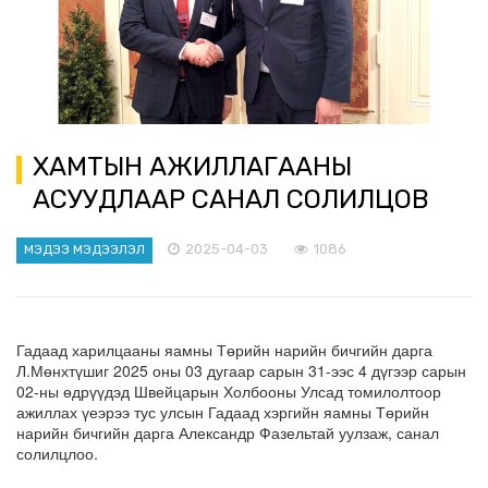
ХАМТЫН АЖИЛЛАГААНЫ
АСУУДЛААР САНАЛ СОЛИЛЦОВ
2025-04-03
1086
МЭДЭЭ МЭДЭЭЛЭЛ
Гадаад харилцааны яамны Төрийн нарийн бичгийн дарга
Л.Мөнхтүшиг 2025 оны 03 дугаар сарын 31-ээс 4 дүгээр сарын
02-ны өдрүүдэд Швейцарын Холбооны Улсад томилолтоор
ажиллах үеэрээ тус улсын Гадаад хэргийн яамны Төрийн
нарийн бичгийн дарга Александр Фазельтай уулзаж, санал
солилцлоо.