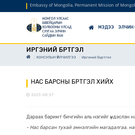
Embassy of Mongolia, Permanent Mission of Mongol
МЭДЭЭ
ЭЛЧИН
ИРГЭНИЙ БҮРТГЭЛ
КОНСУЛЫН ҮЙЛЧИЛГЭЭ
Иргэний Бүртгэл
НАС БАРСНЫ БҮРТГЭЛ ХИЙХ
2023-08-27
Дараах баримт бичгийн аль нэгийг үндэслэн на
- Нас барсан тухай эмнэлгийн магадалгаа, н