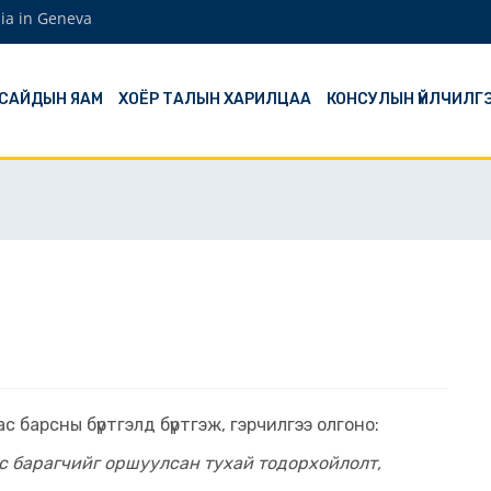
ia in Geneva
 САЙДЫН ЯАМ
ХОЁР ТАЛЫН ХАРИЛЦАА
КОНСУЛЫН ҮЙЛЧИЛГ
с барсны бүртгэлд бүртгэж, гэрчилгээ олгоно:
ас барагчийг оршуулсан тухай тодорхойлолт,