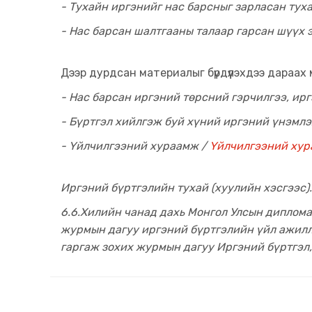
- Тухайн иргэнийг нас барсныг зарласан тух
- Нас барсан шалтгааны талаар гарсан шүүх 
Дээр дурдсан материалыг бүрдүүлэхдээ дараах
- Нас барсан иргэний төрсний гэрчилгээ, ир
- Бүртгэл хийлгэж буй хүний иргэний үнэмлэ
- Үйлчилгээний хураамж /
Үйлчилгээний хур
Иргэний бүртгэлийн тухай (хуулийн хэсгээс)
6.6.Хилийн чанад дахь Монгол Улсын диплома
журмын дагуу иргэний бүртгэлийн үйл ажилла
гаргаж зохих журмын дагуу Иргэний бүртгэл,