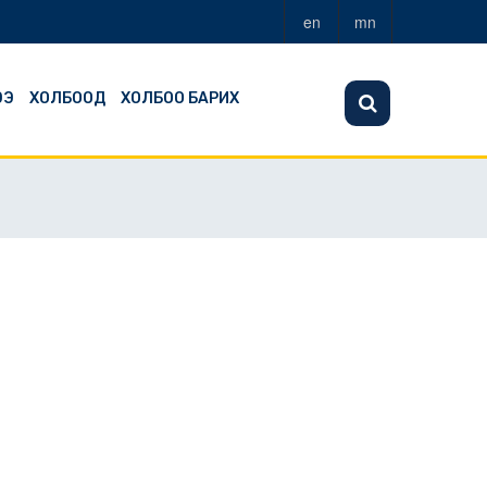
en
mn
ЭЭ
ХОЛБООД
ХОЛБОО БАРИХ