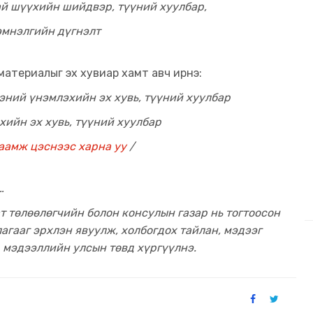
ай шүүхийн шийдвэр, түүний хуулбар,
эмнэлгийн дүгнэлт
 материалыг эх хувиар хамт авч ирнэ:
гэний үнэмлэхийн эх хувь, түүний хуулбар
хийн эх хувь, түүний хуулбар
аамж цэснээс харна уу
/
…
т төлөөлөгчийн болон консулын газар нь тогтоосон
гааг эрхлэн явуулж, холбогдох тайлан, мэдээг
 мэдээллийн улсын төвд хүргүүлнэ.