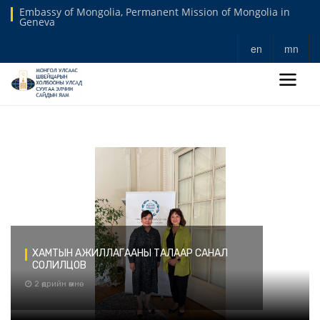
Embassy of Mongolia, Permanent Mission of Mongolia in
Geneva
en
mn
ХАМТЫН АЖИЛЛАГААНЫ ТАЛААР САНАЛ
СОЛИЛЦОВ
34
2 өдрийн өмнө