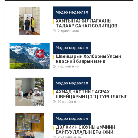
Мэдээ мэдээлэл
ХАМТЫН АЖИЛЛАГААНЫ
ТАЛААР САНАЛ СОЛИЛЦОВ
2 өдрийн өмнө
Мэдээ мэдээлэл
Швейцарын Холбооны Улсын
Үндэсний баярын мэнд
дэвшүүлье!
7 өдрийн өмнө
Мэдээ мэдээлэл
АХМАД НАСТНЫГ АСРАХ
ШВЕЙЦАРЫН ЦОГЦ ТУРШЛАГЫГ
СУДЛАВ
19 өдрийн өмнө
Мэдээ мэдээлэл
ДЭЛХИЙН ОЮУНЫ ӨМЧИЙН
БАЙГУУЛЛАГЫН ЕРӨНХИЙ
АССАМБЛЕЙН 68 ДУГААР
23 өдрийн өмнө