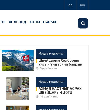
en
mn
ГЭЭ
ХОЛБООД
ХОЛБОО БАРИХ
Мэдээ мэдээлэл
Швейцарын Холбооны
Улсын Үндэсний баярын
мэнд дэвшүүлье!
5 өдрийн өмнө
Мэдээ мэдээлэл
АХМАД НАСТНЫГ АСРАХ
ШВЕЙЦАРЫН ЦОГЦ
ТУРШЛАГЫГ СУДЛАВ
16 өдрийн өмнө
Мэдээ мэдээлэл