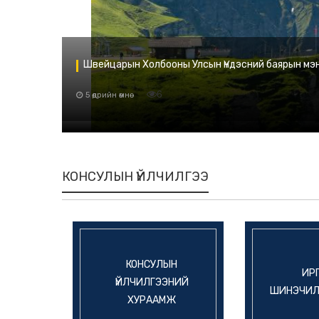
Швейцарын Холбооны Улсын Үндэсний баярын мэ
6
5 өдрийн өмнө
КОНСУЛЫН ҮЙЛЧИЛГЭЭ
КОНСУЛЫН
ИР
ҮЙЛЧИЛГЭЭНИЙ
ШИНЭЧИЛС
ХУРААМЖ