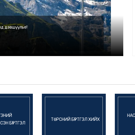
нд дэвшүүлье!
ГЭНИЙ
НАС
ТӨРСНИЙ БҮРТГЭЛ ХИЙХ
ЭН БҮРТГЭЛ